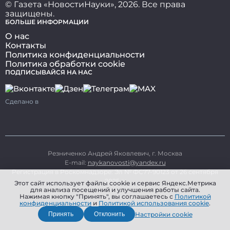
© Газета «НовостиНауки», 2026. Все права
защищены.
БОЛЬШЕ ИНФОРМАЦИИ
О нас
Контакты
Политика конфиденциальности
Политика обработки cookie
ПОДПИСЫВАЙСЯ НА НАС
Сделано в
Резниченко Андрей Яковлевич, г. Москва
E-mail:
naykanovosti@yandex.ru
Регистрация в Роскомнадзоре: Эл № ФС77-90123 от 26 сентября
2025 г.
Этот сайт использует файлы cookie и сервис Яндекс.Метрика
для анализа посещений и улучшения работы сайта.
Нажимая кнопку "Принять", вы соглашаетесь с
Политикой
конфиденциальности
и
Политикой использования cookie
.
Настройки cookie
Принять
Отклонить