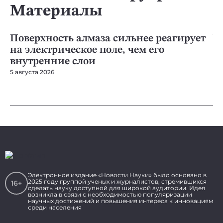
Материалы
МАТЕРИАЛЫ
МА
Поверхность алмаза сильнее реагирует
У
на электрическое поле, чем его
п
внутренние слои
З
5 августа 2026
3 а
Электронное издание «Новости Науки» было основано в
2025 году группой ученых и журналистов, стремившихся
16+
сделать науку доступной для широкой аудитории. Идея
возникла в связи с необходимостью популяризации
научных достижений и повышения интереса к инновациям
среди населения