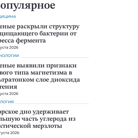
опулярное
ДИЦИНА
еные раскрыли структуру
щищающего бактерии от
ресса фермента
густа 2026
НОЛОГИИ
еные выявили признаки
вого типа магнетизма в
ьтратонком слое диоксида
тения
густа 2026
ЛОГИЯ
рское дно удерживает
льшую часть углерода из
ктической мерзлоты
густа 2026