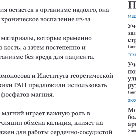
П
я остается в организме надолго, она
МЕ
хроническое воспаление из-за
Уч
за
 материалы, которые временно
ст
1 ав
кость, а затем постепенно и
ТЕХ
анизме без вреда для пациента.
Уч
но
омоносова и Института теоретической
ул
зики РАН предложили использовать
ру
1 ав
е фосфатов магния.
ЭКО
Мо
о магний играет важную роль в
бо
гуляции обмена кальция, влияет на
ар
2 ав
важен для работы сердечно-сосудистой