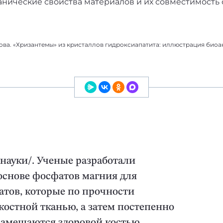
анические свойства материалов и их совместимость
ва. «Хризантемы» из кристаллов гидроксиапатита: иллюстрация биоа
науки/. Ученые разработали
основе фосфатов магния для
тов, которые по прочности
костной тканью, а затем постепенно
замещаются здоровой костью.