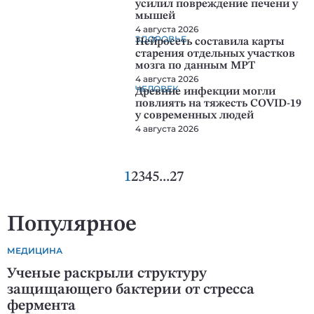
усилил повреждение печени у
мышей
4 августа 2026
ЗДОРОВЬЕ
Нейросеть составила карты
старения отдельных участков
мозга по данным МРТ
4 августа 2026
ЧЕЛОВЕК
Древние инфекции могли
повлиять на тяжесть COVID-19
у современных людей
4 августа 2026
1
2
3
4
5
...
27
Популярное
МЕДИЦИНА
Ученые раскрыли структуру
защищающего бактерии от стресса
фермента