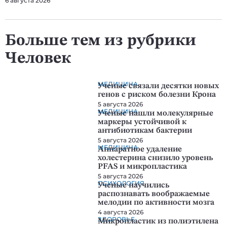
6 августа 2026
Больше тем из рубрики
Человек
МЕДИЦИНА
Ученые связали десятки новых
генов с риском болезни Крона
5 августа 2026
МЕДИЦИНА
Ученые нашли молекулярные
маркеры устойчивой к
антибиотикам бактерии
5 августа 2026
МЕДИЦИНА
Аппаратное удаление
холестерина снизило уровень
PFAS и микропластика
5 августа 2026
ПСИХОЛОГИЯ
Ученые научились
распознавать воображаемые
мелодии по активности мозга
4 августа 2026
ЗДОРОВЬЕ
Микропластик из полиэтилена