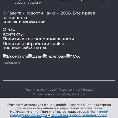
среди населения
© Газета «НовостиНауки», 2026. Все права
защищены.
БОЛЬШЕ ИНФОРМАЦИИ
О нас
Контакты
Политика конфиденциальности
Политика обработки cookie
ПОДПИСЫВАЙСЯ НА НАС
Сделано в
Резниченко Андрей Яковлевич, г. Москва
E-mail:
naykanovosti@yandex.ru
Регистрация в Роскомнадзоре: Эл № ФС77-90123 от 26 сентября
2025 г.
Этот сайт использует файлы cookie и сервис Яндекс.Метрика
для анализа посещений и улучшения работы сайта.
Нажимая кнопку "Принять", вы соглашаетесь с
Политикой
конфиденциальности
и
Политикой использования cookie
.