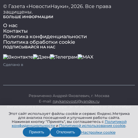
© Газета «НовостиНауки», 2026. Все права
защищены.
БОЛЬШЕ ИНФОРМАЦИИ
О нас
Контакты
Политика конфиденциальности
Политика обработки cookie
ПОДПИСЫВАЙСЯ НА НАС
Сделано в
Резниченко Андрей Яковлевич, г. Москва
E-mail:
naykanovosti@yandex.ru
Регистрация в Роскомнадзоре: Эл № ФС77-90123 от 26 сентября
2025 г.
Этот сайт использует файлы cookie и сервис Яндекс.Метрика
для анализа посещений и улучшения работы сайта.
Нажимая кнопку "Принять", вы соглашаетесь с
Политикой
конфиденциальности
и
Политикой использования cookie
.
Настройки cookie
Принять
Отклонить