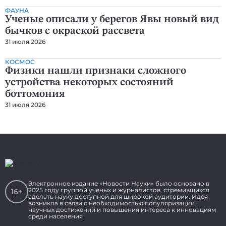
ФАУНА
Ученые описали у берегов Явы новый вид
бычков с окраской рассвета
31 июля 2026
КОСМОС
Физики нашли признаки сложного
устройства некоторых состояний
боттомония
31 июля 2026
Электронное издание «Новости Науки» было основано в
2025 году группой ученых и журналистов, стремившихся
16+
сделать науку доступной для широкой аудитории. Идея
возникла в связи с необходимостью популяризации
научных достижений и повышения интереса к инновациям
среди населения