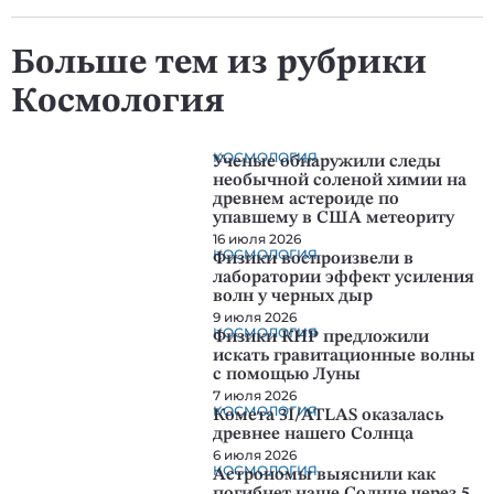
Больше тем из рубрики
Космология
КОСМОЛОГИЯ
Ученые обнаружили следы
необычной соленой химии на
древнем астероиде по
упавшему в США метеориту
16 июля 2026
КОСМОЛОГИЯ
Физики воспроизвели в
лаборатории эффект усиления
волн у черных дыр
9 июля 2026
КОСМОЛОГИЯ
Физики КНР предложили
искать гравитационные волны
с помощью Луны
7 июля 2026
КОСМОЛОГИЯ
Комета 3I/ATLAS оказалась
древнее нашего Солнца
6 июля 2026
КОСМОЛОГИЯ
Астрономы выяснили как