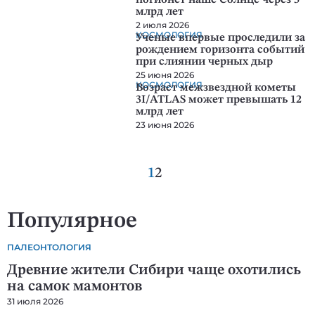
погибнет наше Солнце через 5
млрд лет
2 июля 2026
КОСМОЛОГИЯ
Ученые впервые проследили за
рождением горизонта событий
при слиянии черных дыр
25 июня 2026
КОСМОЛОГИЯ
Возраст межзвездной кометы
3I/ATLAS может превышать 12
млрд лет
23 июня 2026
1
2
Популярное
ПАЛЕОНТОЛОГИЯ
Древние жители Сибири чаще охотились
на самок мамонтов
31 июля 2026