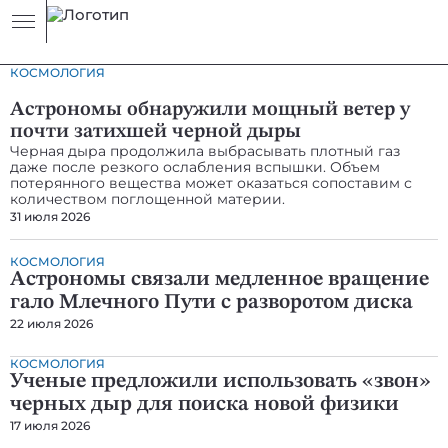
Космология
Космос
Космология
КОСМОЛОГИЯ
Астрономы обнаружили мощный ветер у
почти затихшей черной дыры
Черная дыра продолжила выбрасывать плотный газ
даже после резкого ослабления вспышки. Объем
потерянного вещества может оказаться сопоставим с
количеством поглощенной материи.
31 июля 2026
КОСМОЛОГИЯ
Астрономы связали медленное вращение
гало Млечного Пути с разворотом диска
22 июля 2026
КОСМОЛОГИЯ
Ученые предложили использовать «звон»
черных дыр для поиска новой физики
17 июля 2026