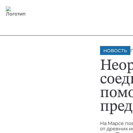
НОВОСТЬ
Неор
соед
помо
пред
На Марсе по
от древних 