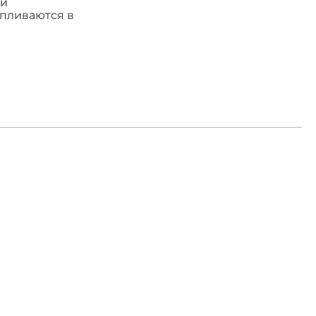
ий
апливаются в