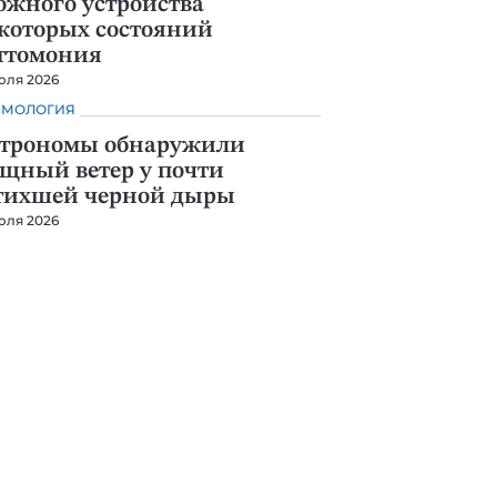
ожного устройства
которых состояний
ттомония
юля 2026
СМОЛОГИЯ
трономы обнаружили
щный ветер у почти
тихшей черной дыры
юля 2026