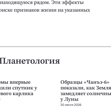
, находящуюся рядом. Эти эффекты
оиске признаков жизни на указанных
Планетология
ГИЯ
ПЛАНЕТОЛОГИЯ
омы впервые
Образцы «Чанъэ-6»
или спутник у
показали, как Земл
вого карлика
замедляет солнечны
у Луны
6
20 июля 2026