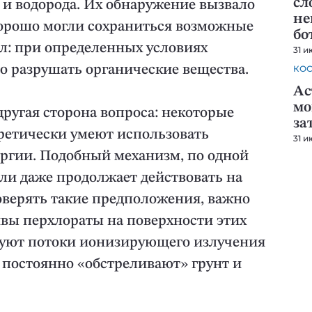
сл
 и водорода. Их обнаружение вызвало
не
 хорошо могли сохраниться возможные
бо
ел: при определенных условиях
31 и
о разрушать органические вещества.
КО
Ас
мо
ругая сторона вопроса: некоторые
за
етически умеют использовать
31 и
ергии. Подобный механизм, по одной
или даже продолжает действовать на
оверять такие предположения, важно
ивы перхлораты на поверхности этих
твуют потоки ионизирующего излучения
 постоянно «обстреливают» грунт и