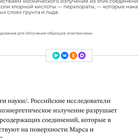
ействием космического излучения из этих соединен
соли хлорной кислоты — перхлораты, — которые нак
х слоях грунта и льда.
дование для облучения образцов электронами.
и науки/. Российские исследователи
коэнергетическое излучение разрушает
рсодержащих соединений, которые в
ствуют на поверхности Марса и