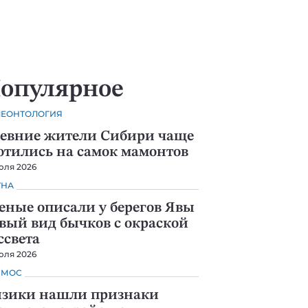
опулярное
ЛЕОНТОЛОГИЯ
евние жители Сибири чаще
отились на самок мамонтов
юля 2026
УНА
еные описали у берегов Явы
вый вид бычков с окраской
ссвета
юля 2026
СМОС
зики нашли признаки