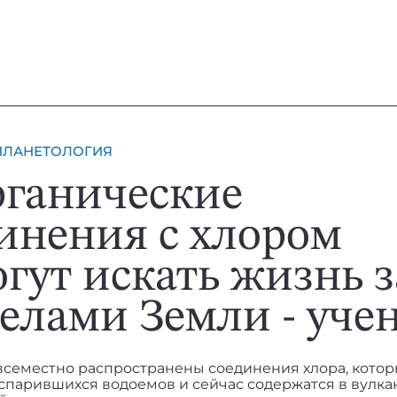
ПЛАНЕТОЛОГИЯ
ганические
инения с хлором
гут искать жизнь з
елами Земли - уче
всеместно распространены соединения хлора, котор
испарившихся водоемов и сейчас содержатся в вулк