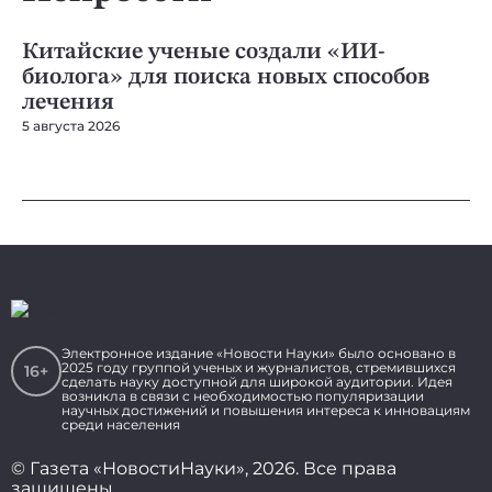
НЕЙРОСЕТИ
НЕ
Китайские ученые создали «ИИ-
D
биолога» для поиска новых способов
д
лечения
5 а
5 августа 2026
Электронное издание «Новости Науки» было основано в
2025 году группой ученых и журналистов, стремившихся
16+
сделать науку доступной для широкой аудитории. Идея
возникла в связи с необходимостью популяризации
научных достижений и повышения интереса к инновациям
среди населения
© Газета «НовостиНауки», 2026. Все права
защищены.