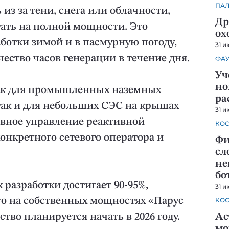
ПА
из за тени, снега или облачности,
Др
ать на полной мощности. Это
ох
ботки зимой и в пасмурную погоду,
31 и
ество часов генерации в течение дня.
ФА
Уч
но
как для промышленных наземных
ра
так и для небольших СЭС на крышах
31 и
ивное управление реактивной
КО
нкретного сетевого оператора и
Фи
сл
не
бо
разработки достигает 90-95%,
31 и
то на собственных мощностях «Парус
КО
тво планируется начать в 2026 году.
Ас
мо