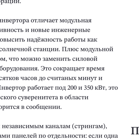
орации.
инвертора отличает модульная
тивность и новые инженерные
овысить надёжность работы как
й солнечной станции. Плюс модульной
ом, что можно заменить силовой
оборудования. Это сокращает время
сятков часов до считаных минут и
вертор работает под 200 и 350 кВт, это
кого суверенитета в области
ворится в сообщении.
и независимым каналам (стрингам),
П
ми панелей по отдельности: если одна