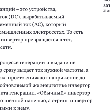
за
нций – это устройства,
31 и
ток (DC), вырабатываемый
еменный ток (AC), который
омышленных электросетях. То есть
 инвертор превращается в тот,
сети.
роцессе генерации и выдачи не
 сразу выдает ток нужной частоты, а
ока просто снижают напряжение до
зобновляемой же энергетике инвертор
ъекта генерации. «Обычный» инвертор
 солнечной панелью, а стринг-инвертор
ными к нему.