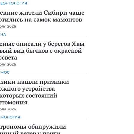
ЛЕОНТОЛОГИЯ
евние жители Сибири чаще
отились на самок мамонтов
юля 2026
УНА
еные описали у берегов Явы
вый вид бычков с окраской
ссвета
юля 2026
СМОС
зики нашли признаки
ожного устройства
которых состояний
ттомония
юля 2026
СМОЛОГИЯ
трономы обнаружили
щный ветер у почти