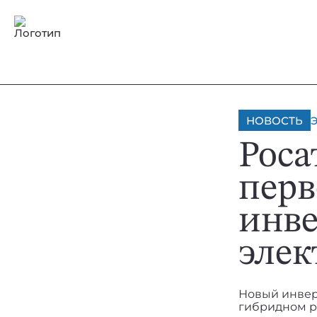
НОВОСТЬ
Роса
перв
инве
элек
Новый инверт
гибридном р