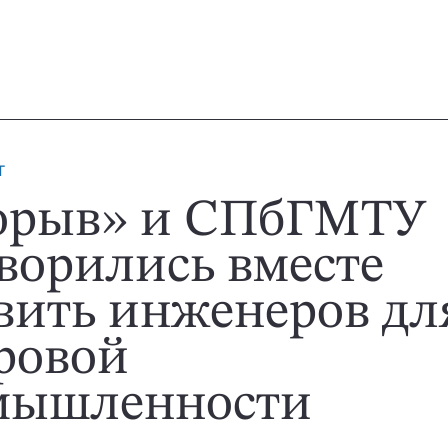
T
орыв» и СПбГМТУ
ворились вместе
вить инженеров дл
ровой
мышленности