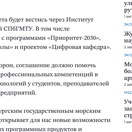
ул
ру
1 ав
та будет вестись через Институт
ЭКО
 СПбГМТУ. В том числе
Жу
о с программами «Приоритет-2030»,
на
лы» и проектом «Цифровая кафедра».
2 ав
ЭКО
Мо
торон, соглашение должно помочь
бо
рофессиональных компетенций в
ар
нологий у студентов, преподавателей
2 ав
предприятий.
МЕ
Уч
за
ургским государственным морским
ст
открывает для нас новые возможности
1 ав
ых программных продуктов и