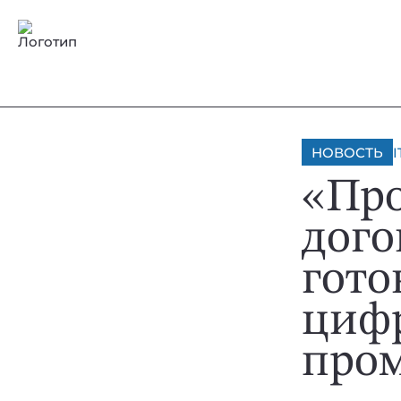
НОВОСТЬ
I
«Пр
дого
гото
циф
про