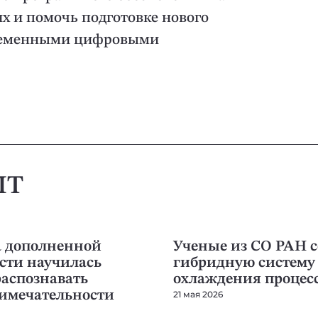
 и помочь подготовке нового
временными цифровыми
IT
IT
а дополненной
Ученые из СО РАН с
сти научилась
гибридную систему
распознавать
охлаждения процес
имечательности
21 мая 2026