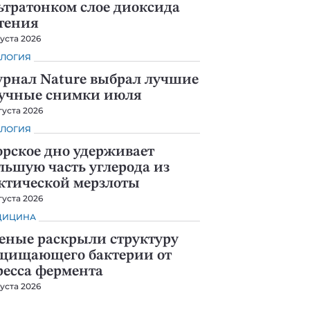
ьтратонком слое диоксида
тения
густа 2026
ЛОГИЯ
рнал Nature выбрал лучшие
учные снимки июля
густа 2026
ЛОГИЯ
рское дно удерживает
льшую часть углерода из
ктической мерзлоты
густа 2026
ДИЦИНА
еные раскрыли структуру
щищающего бактерии от
ресса фермента
густа 2026