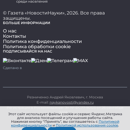
среди населения
© Газета «НовостиНауки», 2026. Все права
защищены.
БОЛЬШЕ ИНФОРМАЦИИ
О нас
Контакты
Политика конфиденциальности
Политика обработки cookie
ПОДПИСЫВАЙСЯ НА НАС
Сделано в
Резниченко Андрей Яковлевич, г. Москва
E-mail:
naykanovosti@yandex.ru
Регистрация в Роскомнадзоре: Эл № ФС77-90123 от 26 сентября
2025 г.
Этот сайт использует файлы cookie и сервис Яндекс.Метрика
для анализа посещений и улучшения работы сайта.
Нажимая кнопку "Принять", вы соглашаетесь с
Политикой
конфиденциальности
и
Политикой использования cookie
.