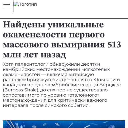
НОВОСТЬ
ЖИЗНЬ
Найдены уникальные
окаменелости первого
массового вымирания 513
млн лет назад
Хотя палеонтологи обнаружили десятки
кембрийских местонахождений мягкотелых
окаменелостей — включая китайскую
раннекембрийскую биоту Чэнцзян в Юньнани и
канадские среднекембрийские сланцы Бёрджес
(Burgess Shale), до сих пор не существовало
сопоставимого по уровню «эталонного»
местонахождения для критически важного
интервала после синского события.