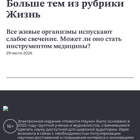
Больше тем из рубрики
Жизнь
ЖИЗНЬ
ЖИ
Все живые организмы испускают
У
слабое свечение. Может ли оно стать
в
инструментом медицины?
с
29 июля 2026
14 
Электронное издание «Новости Науки» было основано в
2025 году группой ученых и журналистов, стремившихся
16+
сделать науку доступной для широкой аудитории. Идея
возникла в связи с необходимостью популяризации
научных достижений и повышения интереса к инновациям