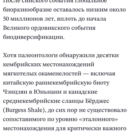
После синского события глобальное
биоразнообразие оставалось низким около
50 миллионов лет, вплоть до начала
Великого ордовикского события
биодиверсификации.
Хотя палеонтологи обнаружили десятки
кембрийских местонахождений
мягкотелых окаменелостей — включая
китайскую раннекембрийскую биоту
Чэнцзян в Юньнани и канадские
среднекембрийские сланцы Бёрджес
(Burgess Shale), до сих пор не существовало
сопоставимого по уровню «эталонного»
местонахождения для критически важного