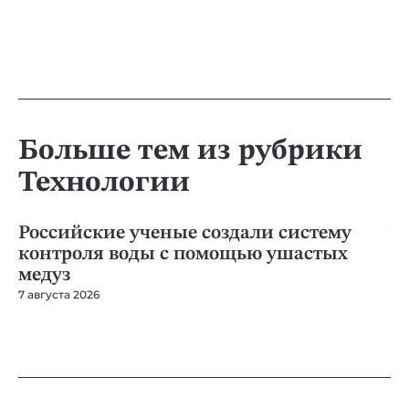
Больше тем из рубрики
Технологии
ТЕХНОЛОГИИ
ТЕ
Российские ученые создали систему
У
контроля воды с помощью ушастых
д
медуз
п
7 августа 2026
7 а