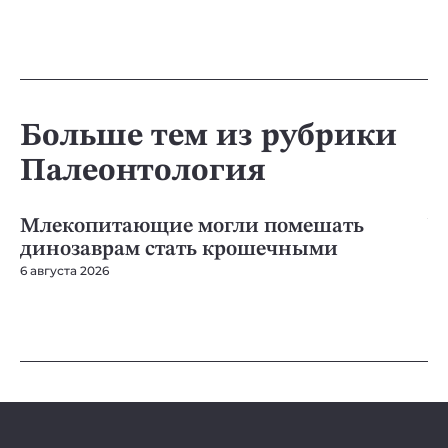
Больше тем из рубрики
Палеонтология
ПАЛЕОНТОЛОГИЯ
ПА
Млекопитающие могли помешать
У
динозаврам стать крошечными
м
о
6 августа 2026
1 а