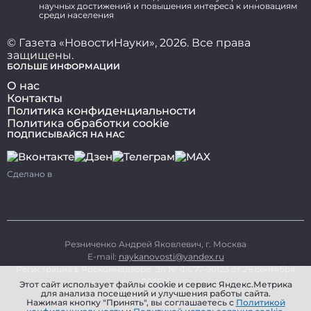
научных достижений и повышения интереса к инновациям
среди населения
© Газета «НовостиНауки», 2026. Все права
защищены.
БОЛЬШЕ ИНФОРМАЦИИ
О нас
Контакты
Политика конфиденциальности
Политика обработки cookie
ПОДПИСЫВАЙСЯ НА НАС
Сделано в
Резниченко Андрей Яковлевич, г. Москва
E-mail:
naykanovosti@yandex.ru
Регистрация в Роскомнадзоре: Эл № ФС77-90123 от 26 сентября
2025 г.
Этот сайт использует файлы cookie и сервис Яндекс.Метрика
для анализа посещений и улучшения работы сайта.
Нажимая кнопку "Принять", вы соглашаетесь с
Политикой