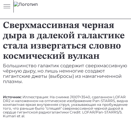
НОВОСТЬ
АСТРОФИЗИКА
Сверхмассивная черная
дыра в далекой галактике
стала извергаться словно
космический вулкан
Большинство галактик содержит сверхмассивную
чёрную дыру, но лишь немногие создают
гигантские джеты (выбросы) из намагниченной
плазмы.
Источник:
Иллюстрация: На снимке J1007+3540, сделанном LOFAR
DR2 и наложенном на оптическое изображение Pan-STARRS, видна
компактная яркая внутренняя струя, указывающая на пробуждение
того, что раньше было "спящей" сверхмассивной черной дырой в
сердце гигантской радиогалактики Credit: LOFAR/Pan-STARRS/S.
Kumari et al.