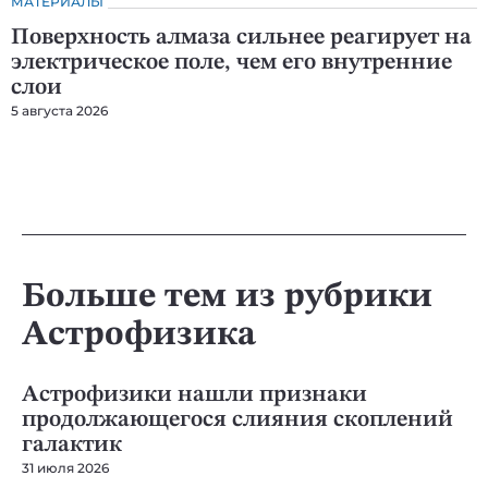
МАТЕРИАЛЫ
Поверхность алмаза сильнее реагирует на
электрическое поле, чем его внутренние
слои
5 августа 2026
Больше тем из рубрики
Астрофизика
АСТРОФИЗИКА
АС
Астрофизики нашли признаки
А
продолжающегося слияния скоплений
с
галактик
Б
31 июля 2026
29