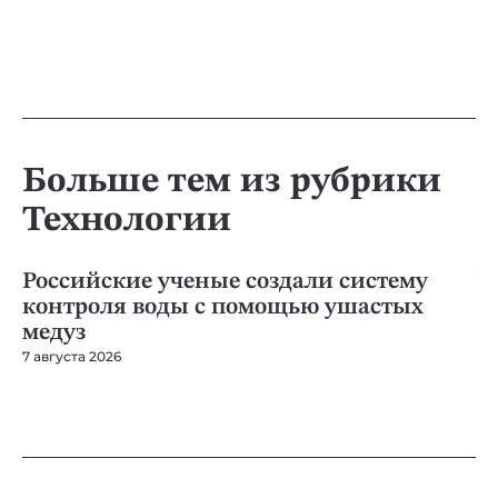
Больше тем из рубрики
Технологии
ТЕХНОЛОГИИ
ТЕ
Российские ученые создали систему
У
контроля воды с помощью ушастых
д
медуз
п
7 августа 2026
7 а