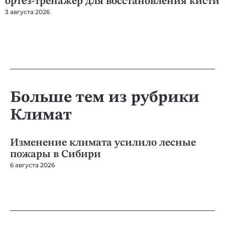
ортез-тренажер для восстановления кисти
3 августа 2026
Больше тем из рубрики
Климат
КЛИМАТ
КЛ
Изменение климата усилило лесные
К
пожары в Сибири
п
6 августа 2026
3 а